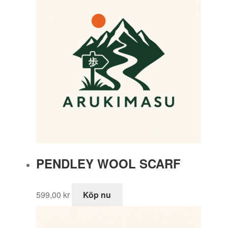
var:
är:
799,00 kr.
559,30 kr.
PENDLEY WOOL SCARF
599,00
kr
Köp nu