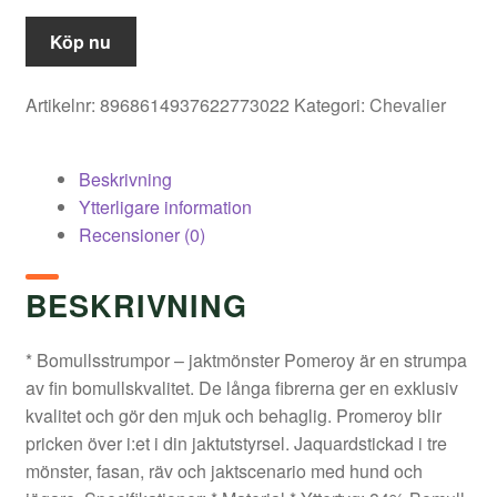
priset
priset
Köp nu
var:
är:
Artikelnr:
8968614937622773022
Kategori:
Chevalier
119,00 kr.
71,40 kr.
Beskrivning
Ytterligare information
Recensioner (0)
BESKRIVNING
* Bomullsstrumpor – jaktmönster Pomeroy är en strumpa
av fin bomullskvalitet. De långa fibrerna ger en exklusiv
kvalitet och gör den mjuk och behaglig. Promeroy blir
pricken över i:et i din jaktutstyrsel. Jaquardstickad i tre
mönster, fasan, räv och jaktscenario med hund och