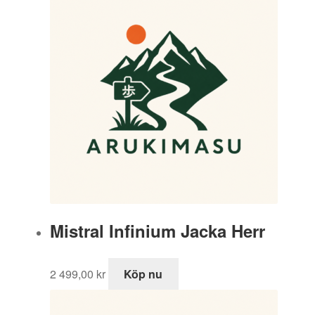
var:
är:
895,00 kr.
447,50 kr.
Mistral Infinium Jacka Herr
2 499,00
kr
Köp nu