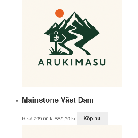
Mainstone Väst Dam
Det
Det
Rea!
799,00
kr
559,30
kr
Köp nu
ursprungliga
nuvarande
priset
priset