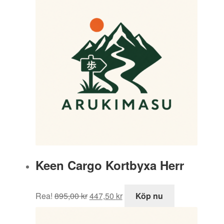
Keen Cargo Kortbyxa Herr
Det
Det
Rea!
895,00
kr
447,50
kr
Köp nu
ursprungliga
nuvarande
priset
priset