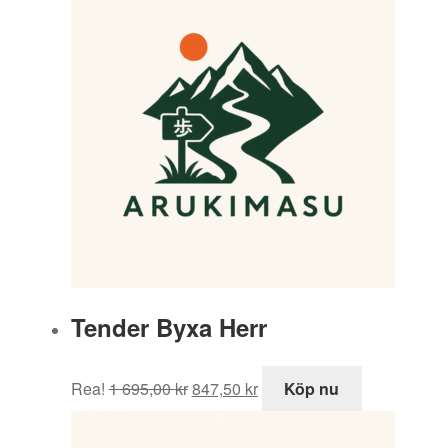
Tender Byxa Herr
Det
Det
Rea!
1 695,00
kr
847,50
kr
Köp nu
ursprungliga
nuvarande
priset
priset