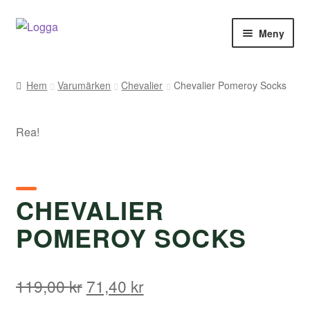
Hoppa
Hoppa
Meny
till
till
navigering
innehåll
Hem
Hem
Varumärken
Chevalier
Chevalier Pomeroy Socks
Kontakt
Rea!
Om Arukimasu
Butik
CHEVALIER
Varumärken
POMEROY SOCKS
Väljare
Det
Det
119,00
kr
71,40
kr
ursprungliga
nuvarande