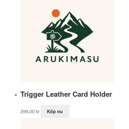
var:
är:
1
847,50 kr.
695,00 kr.
Trigger Leather Card Holder
299,00
kr
Köp nu