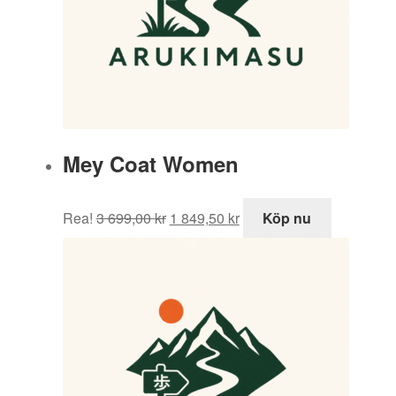
Mey Coat Women
Det
Det
Rea!
3 699,00
kr
1 849,50
kr
Köp nu
ursprungliga
nuvarande
priset
priset
var:
är:
3
1
699,00 kr.
849,50 kr.