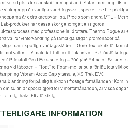
edikerad plats för snöskobindningsband. Sulan med hög friktio
re vintergrepp än vanliga vandringsskor, speciellt de lite prickig
knopparna är extra greppvänliga. Precis som andra MTL = Merre
 Lab-produkter har dessa skor genomgått en rigorös
ukttestprocess med professionella idrottare. Thermo Rogue är e
rkt val för vintervandring på lämpliga stigar, promenader på
stigar samt sportiga vardagskläder. – Gore-Tex-teknik för kompl
d mot vatten – Ytmaterial: tuff textil, inklusive TPU-förstärkninga
/m² Primaloft Gold Eco-isolering – 300g/m² Primaloft Solarcore
ering vid tåboxen – FloatPro Foam-mellansula för lätt totalvikt o
dämpning Vibram Arctic Grip yttersula, XS Trek EVO
rialblandning för pålitlig funktion i frostiga förhållanden *Kom i
 om sulan är specialgjord för vinterförhållanden, är vissa dagar
lt otroligt hala. Kliv försiktigt!
TTERLIGARE INFORMATION