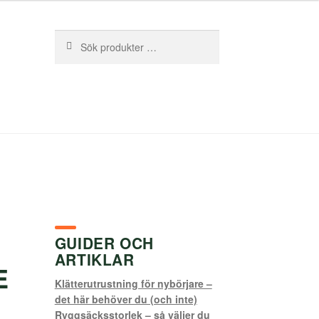
Sök
Sök
efter:
GUIDER OCH
ARTIKLAR
E
Klätterutrustning för nybörjare –
det här behöver du (och inte)
Ryggsäcksstorlek – så väljer du