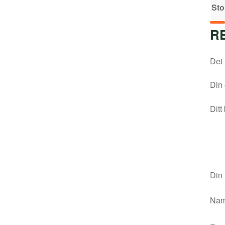
Sto
R
Det 
Din 
Ditt
Din
Na