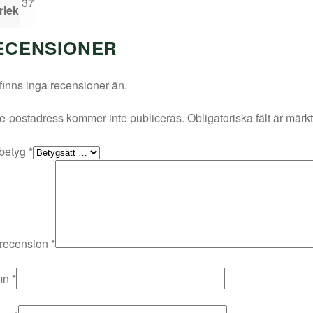
37
rlek
ECENSIONER
finns inga recensioner än.
e-postadress kommer inte publiceras.
Obligatoriska fält är märk
 betyg
*
 recension
*
mn
*