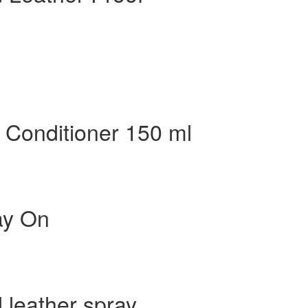
Conditioner 150 ml
ay On
 leather spray