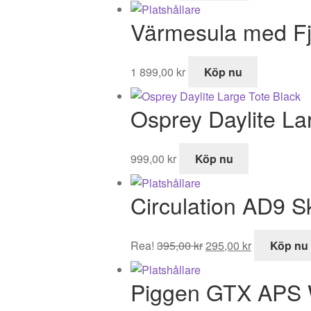
Värmesula med Fjä
1 899,00
kr
Köp nu
Osprey Daylite La
999,00
kr
Köp nu
Circulation AD9 
Det
Det
Rea!
395,00
kr
295,00
kr
Köp nu
ursprungliga
nuvarande
priset
priset
Piggen GTX APS
var:
är:
395,00 kr.
295,00 kr.