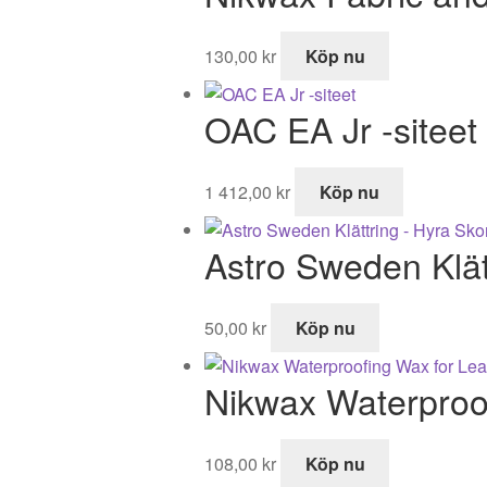
130,00
kr
Köp nu
OAC EA Jr -siteet
1 412,00
kr
Köp nu
Astro Sweden Klät
50,00
kr
Köp nu
Nikwax Waterproo
108,00
kr
Köp nu