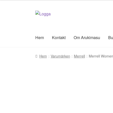
Hoppa
Hoppa
till
till
navigering
innehåll
Hem
Kontakt
Om Arukimasu
Bu
Hem
Varumärken
Merrell
Merrell Women