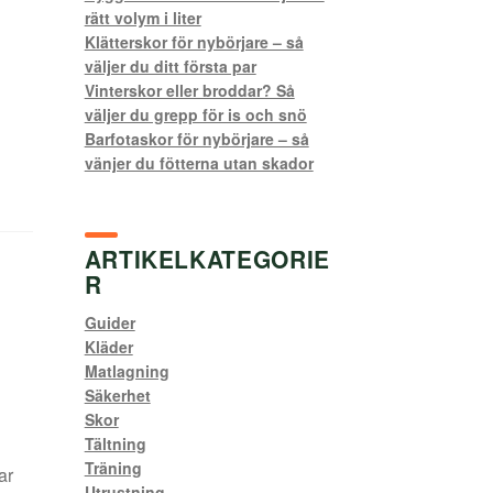
rätt volym i liter
Klätterskor för nybörjare – så
väljer du ditt första par
Vinterskor eller broddar? Så
väljer du grepp för is och snö
Barfotaskor för nybörjare – så
vänjer du fötterna utan skador
ARTIKELKATEGORIE
R
Guider
Kläder
Matlagning
Säkerhet
Skor
Tältning
Träning
ar
Utrustning