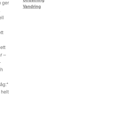
n ger
Vandring
a
ll
tt
ett
r –
-
ch
håg:*
 helt