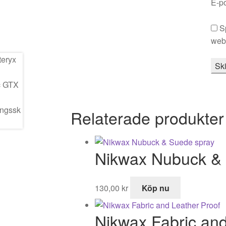
E-p
S
webb
Relaterade produkter
Nikwax Nubuck &
130,00
kr
Köp nu
Nikwax Fabric and