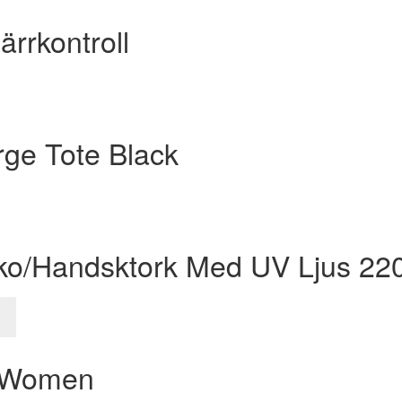
rrkontroll
rge Tote Black
Sko/Handsktork Med UV Ljus 22
 Women