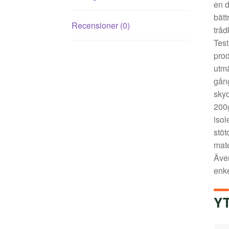
en d
bätt
Recensioner (0)
tråd
Test
prod
utmä
gång
skyd
200g
isol
stöt
mate
Även
enke
Y