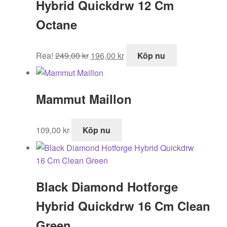
Hybrid Quickdrw 12 Cm
Octane
Det
Det
Rea!
249,00
kr
196,00
kr
Köp nu
ursprungliga
nuvarande
priset
priset
var:
är:
Mammut Maillon
249,00 kr.
196,00 kr.
109,00
kr
Köp nu
Black Diamond Hotforge
Hybrid Quickdrw 16 Cm Clean
Green