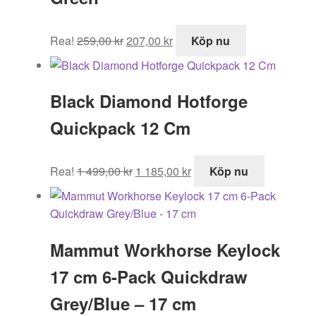
Det
Det
Rea!
259,00
kr
207,00
kr
Köp nu
ursprungliga
nuvarande
priset
priset
var:
är:
Black Diamond Hotforge
259,00 kr.
207,00 kr.
Quickpack 12 Cm
Det
Det
Rea!
1 499,00
kr
1 185,00
kr
Köp nu
ursprungliga
nuvarande
priset
priset
var:
är:
1
1
Mammut Workhorse Keylock
499,00 kr.
185,00 kr.
17 cm 6-Pack Quickdraw
Grey/Blue – 17 cm