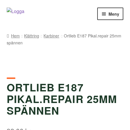
Hoppa
Hoppa
Meny
till
till
navigering
innehåll
Hem
Hem
Klättring
Karbiner
Ortlieb E187 Pikal.repair 25mm
spännen
Kontakt
Om Arukimasu
Butik
ORTLIEB E187
Varumärken
PIKAL.REPAIR 25MM
Väljare
SPÄNNEN