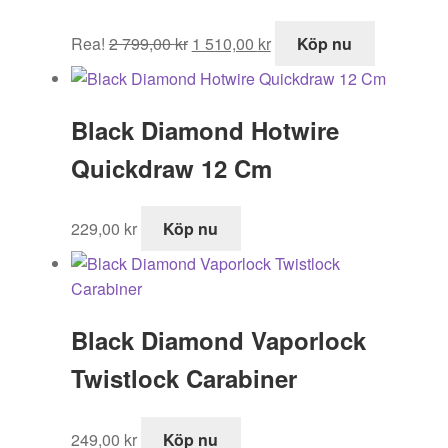
Det
Det
Rea!
2 799,00
kr
1 510,00
kr
Köp nu
ursprungliga
nuvarande
priset
priset
var:
är:
Black Diamond Hotwire
2
1
799,00 kr.
510,00 kr.
Quickdraw 12 Cm
229,00
kr
Köp nu
Black Diamond Vaporlock
Twistlock Carabiner
249,00
kr
Köp nu