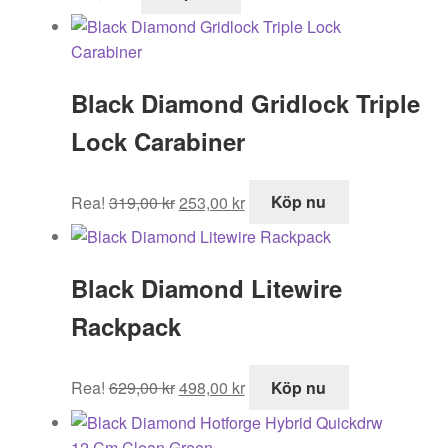
Black Diamond Gridlock Triple
Lock Carabiner
Det
Det
Rea!
319,00
kr
253,00
kr
Köp nu
ursprungliga
nuvarande
priset
priset
var:
är:
Black Diamond Litewire
319,00 kr.
253,00 kr.
Rackpack
Det
Det
Rea!
629,00
kr
498,00
kr
Köp nu
ursprungliga
nuvarande
priset
priset