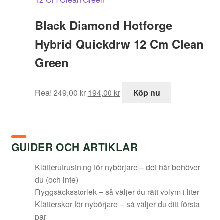
var:
är:
629,00 kr.
498,00 kr.
Black Diamond Hotforge
Hybrid Quickdrw 12 Cm Clean
Green
Det
Det
Rea!
249,00
kr
194,00
kr
Köp nu
ursprungliga
nuvarande
priset
priset
var:
är:
249,00 kr.
194,00 kr.
GUIDER OCH ARTIKLAR
Klätterutrustning för nybörjare – det här behöver
du (och inte)
Ryggsäcksstorlek – så väljer du rätt volym i liter
Klätterskor för nybörjare – så väljer du ditt första
par