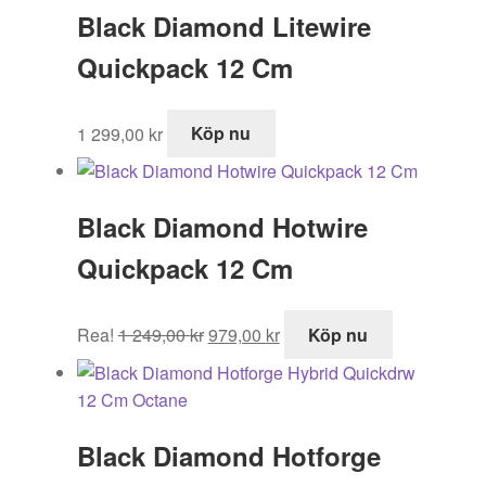
Black Diamond Litewire
Quickpack 12 Cm
1 299,00
kr
Köp nu
Black Diamond Hotwire
Quickpack 12 Cm
Det
Det
Rea!
1 249,00
kr
979,00
kr
Köp nu
ursprungliga
nuvarande
priset
priset
var:
är:
1
979,00 kr.
Black Diamond Hotforge
249,00 kr.