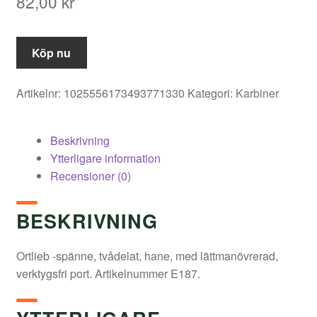
82,00
kr
Köp nu
Artikelnr:
1025556173493771330
Kategori:
Karbiner
Beskrivning
Ytterligare information
Recensioner (0)
BESKRIVNING
Ortlieb -spänne, tvådelat, hane, med lättmanövrerad,
verktygsfri port. Artikelnummer E187.