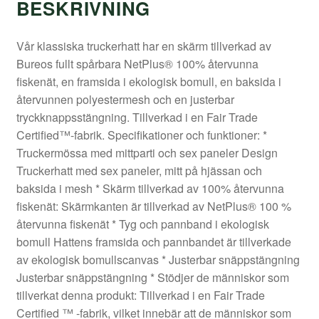
BESKRIVNING
Vår klassiska truckerhatt har en skärm tillverkad av
Bureos fullt spårbara NetPlus® 100% återvunna
fiskenät, en framsida i ekologisk bomull, en baksida i
återvunnen polyestermesh och en justerbar
tryckknappsstängning. Tillverkad i en Fair Trade
Certified™-fabrik. Specifikationer och funktioner: *
Truckermössa med mittparti och sex paneler Design
Truckerhatt med sex paneler, mitt på hjässan och
baksida i mesh * Skärm tillverkad av 100% återvunna
fiskenät: Skärmkanten är tillverkad av NetPlus® 100 %
återvunna fiskenät * Tyg och pannband i ekologisk
bomull Hattens framsida och pannbandet är tillverkade
av ekologisk bomullscanvas * Justerbar snäppstängning
Justerbar snäppstängning * Stödjer de människor som
tillverkat denna produkt: Tillverkad i en Fair Trade
Certified ™ -fabrik, vilket innebär att de människor som