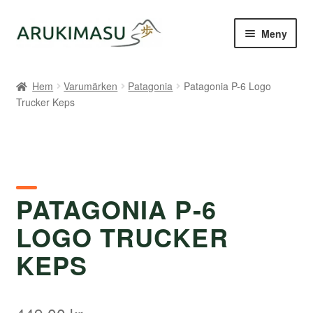
Hoppa
Hoppa
Meny
till
till
navigering
innehåll
Hem
Hem
Varumärken
Patagonia
Patagonia P-6 Logo
Trucker Keps
Kontakt
Om Arukimasu
Butik
PATAGONIA P-6
Varumärken
LOGO TRUCKER
Väljare
KEPS