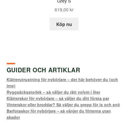
Grey S
619,00
kr
Köp nu
GUIDER OCH ARTIKLAR
Klätterutrustning för nybörjare – det här behöver du (och
inte)
Ryggsäcksstorlek – så väljer du rätt volym i liter
Klätterskor för nybörjare – så väljer du ditt första par
Vinterskor eller broddar? Så väljer du grepp för is och snö
Barfotaskor för nybörjare – så vänjer du fötterna utan
skador