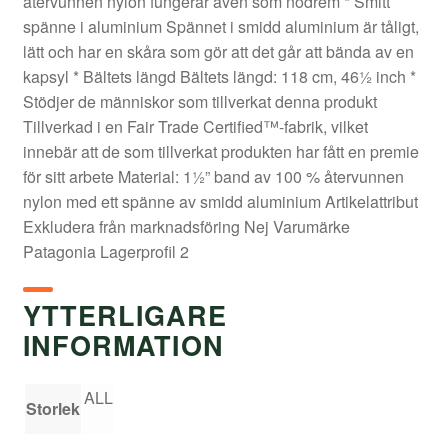
återvunnen nylon fungerar även som nödrem * Smitt
spänne i aluminium Spännet i smidd aluminium är tåligt,
lätt och har en skåra som gör att det går att bända av en
kapsyl * Bältets längd Bältets längd: 118 cm, 46½ inch *
Stödjer de människor som tillverkat denna produkt
Tillverkad i en Fair Trade Certified™-fabrik, vilket
innebär att de som tillverkat produkten har fått en premie
för sitt arbete Material: 1½” band av 100 % återvunnen
nylon med ett spänne av smidd aluminium Artikelattribut
Exkludera från marknadsföring Nej Varumärke
Patagonia Lagerprofil 2
YTTERLIGARE
INFORMATION
ALL
Storlek