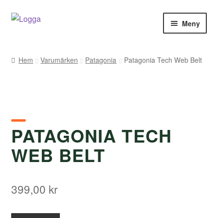
Hoppa
Hoppa
Meny
till
till
navigering
innehåll
Hem
Hem
Varumärken
Patagonia
Patagonia Tech Web Belt
Kontakt
Om Arukimasu
Butik
PATAGONIA TECH
WEB BELT
Varumärken
Väljare
399,00
kr