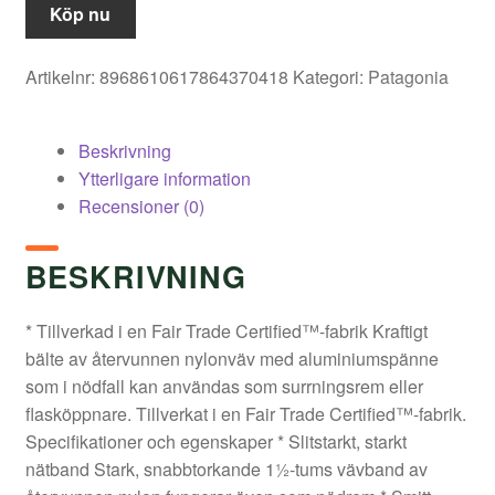
Köp nu
Artikelnr:
8968610617864370418
Kategori:
Patagonia
Beskrivning
Ytterligare information
Recensioner (0)
BESKRIVNING
* Tillverkad i en Fair Trade Certified™-fabrik Kraftigt
bälte av återvunnen nylonväv med aluminiumspänne
som i nödfall kan användas som surrningsrem eller
flasköppnare. Tillverkat i en Fair Trade Certified™-fabrik.
Specifikationer och egenskaper * Slitstarkt, starkt
nätband Stark, snabbtorkande 1½-tums vävband av