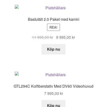
Bastutält 2.0 Paket med kamin
REA!
Det
Det
11 995,00
kr
9 995,00
kr
ursprungliga
nuvarande
priset
priset
Köp nu
var:
är:
11
9
995,00 kr.
995,00 kr.
GTL294C Kolfiberstativ Med DV60 Videohuvud
7 995,00
kr
Köp nu