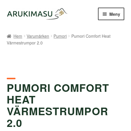
Hoppa
Hoppa
Meny
till
till
navigering
innehåll
Hem
Hem
Varumärken
Pumori
Pumori Comfort Heat
Värmestrumpor 2.0
Kontakt
Om Arukimasu
Butik
PUMORI COMFORT
Varumärken
HEAT
Väljare
VÄRMESTRUMPOR
2.0