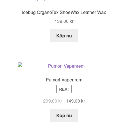
Icebug OrganoTex ShoeWax Leather Wax
139,00
kr
Köp nu
Pumori Vapenrem
REA!
Det
Det
299,00
kr
149,00
kr
ursprungliga
nuvarande
priset
priset
Köp nu
var:
är: