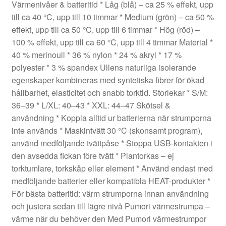
Värmenivåer & batteritid * Låg (blå) – ca 25 % effekt, upp
till ca 40 °C, upp till 10 timmar * Medium (grön) – ca 50 %
effekt, upp till ca 50 °C, upp till 6 timmar * Hög (röd) –
100 % effekt, upp till ca 60 °C, upp till 4 timmar Material *
40 % merinoull * 36 % nylon * 24 % akryl * 17 %
polyester * 3 % spandex Ullens naturliga isolerande
egenskaper kombineras med syntetiska fibrer för ökad
hållbarhet, elasticitet och snabb torktid. Storlekar * S/M:
36–39 * L/XL: 40–43 * XXL: 44–47 Skötsel &
användning * Koppla alltid ur batterierna när strumporna
inte används * Maskintvätt 30 °C (skonsamt program),
använd medföljande tvättpåse * Stoppa USB-kontakten i
den avsedda fickan före tvätt * Plantorkas – ej
torktumlare, torkskåp eller element * Använd endast med
medföljande batterier eller kompatibla HEAT-produkter *
För bästa batteritid: värm strumporna innan användning
och justera sedan till lägre nivå Pumori värmestrumpa –
värme när du behöver den Med Pumori värmestrumpor