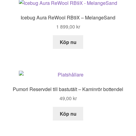
Icebug Aura ReWool RB9X – MelangeSand
1 899,00
kr
Köp nu
Pumori Reservdel till bastutält – Kaminrör bottendel
49,00
kr
Köp nu