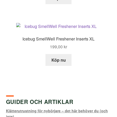
Icebug SmellWell Freshener Inserts XL
199,00
kr
Köp nu
GUIDER OCH ARTIKLAR
Klätterutrustning för nybörjare – det här behöver du (och
inte)