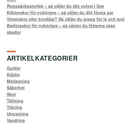
Ryggsäcksstorlek – så väljer du rätt volym i liter
Klätterskor för nybörjare – så väljer du ditt första par
Vinterskor eller broddar? Så väljer du grepp för is och snö
Barfotaskor för nybörjare – så vänjer du fötterna utan
skador
ARTIKELKATEGORIER
Guider
Kläder
Matlagning
Säkerhet
Skor
Tältning
Träning
Utrustning
Vandring