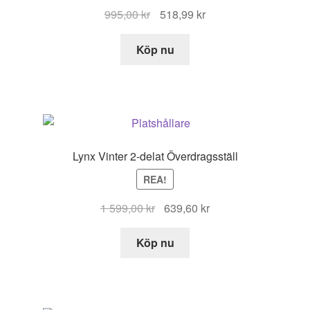
Det
Det
995,00
kr
518,99
kr
ursprungliga
nuvarande
priset
priset
Köp nu
var:
är:
995,00 kr.
518,99 kr.
Lynx Vinter 2-delat Överdragsställ
REA!
Det
Det
1 599,00
kr
639,60
kr
ursprungliga
nuvarande
priset
priset
Köp nu
var:
är:
1
639,60 kr.
599,00 kr.