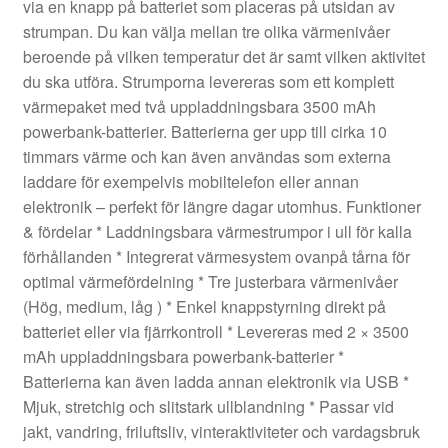
via en knapp på batteriet som placeras på utsidan av
strumpan. Du kan välja mellan tre olika värmenivåer
beroende på vilken temperatur det är samt vilken aktivitet
du ska utföra. Strumporna levereras som ett komplett
värmepaket med två uppladdningsbara 3500 mAh
powerbank-batterier. Batterierna ger upp till cirka 10
timmars värme och kan även användas som externa
laddare för exempelvis mobiltelefon eller annan
elektronik – perfekt för längre dagar utomhus. Funktioner
& fördelar * Laddningsbara värmestrumpor i ull för kalla
förhållanden * Integrerat värmesystem ovanpå tårna för
optimal värmefördelning * Tre justerbara värmenivåer
(Hög, medium, låg ) * Enkel knappstyrning direkt på
batteriet eller via fjärrkontroll * Levereras med 2 × 3500
mAh uppladdningsbara powerbank-batterier *
Batterierna kan även ladda annan elektronik via USB *
Mjuk, stretchig och slitstark ullblandning * Passar vid
jakt, vandring, friluftsliv, vinteraktiviteter och vardagsbruk