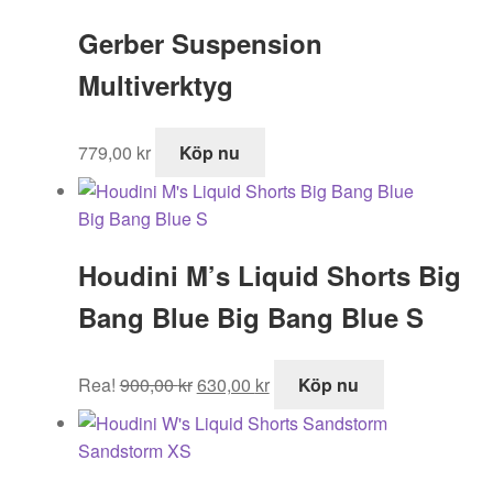
Gerber Suspension
Multiverktyg
779,00
kr
Köp nu
Houdini M’s Liquid Shorts Big
Bang Blue Big Bang Blue S
Det
Det
Rea!
900,00
kr
630,00
kr
Köp nu
ursprungliga
nuvarande
priset
priset
var:
är:
900,00 kr.
630,00 kr.