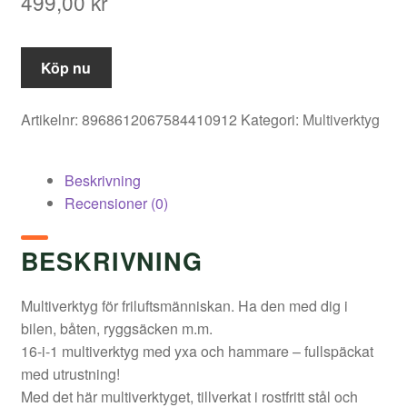
499,00
kr
Köp nu
Artikelnr:
8968612067584410912
Kategori:
Multiverktyg
Beskrivning
Recensioner (0)
BESKRIVNING
Multiverktyg för friluftsmänniskan. Ha den med dig i
bilen, båten, ryggsäcken m.m.
16-i-1 multiverktyg med yxa och hammare – fullspäckat
med utrustning!
Med det här multiverktyget, tillverkat i rostfritt stål och