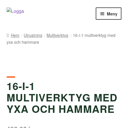
Hoppa
Hoppa
Meny
till
till
navigering
innehåll
Hem
Hem
Utrustning
Multiverktyg
16-i-1 multiverktyg med
yxa och hammare
Kontakt
Om Arukimasu
Butik
16-I-1
Varumärken
MULTIVERKTYG MED
Väljare
YXA OCH HAMMARE